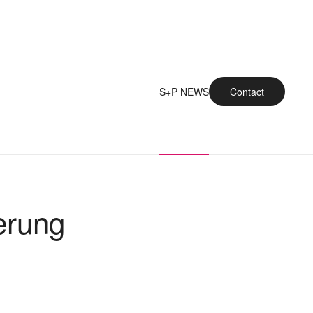
S+P NEWS
Contact
erung