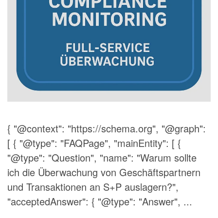
{ "@context": "https://schema.org", "@graph":
[ { "@type": "FAQPage", "mainEntity": [ {
"@type": "Question", "name": "Warum sollte
ich die Überwachung von Geschäftspartnern
und Transaktionen an S+P auslagern?",
"acceptedAnswer": { "@type": "Answer", ...