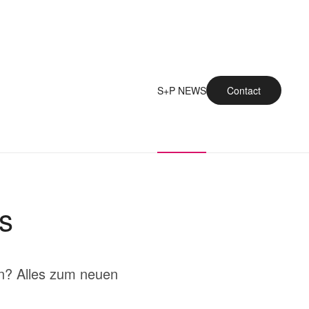
S+P NEWS
Contact
s
n? Alles zum neuen