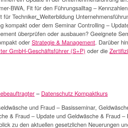
hmer-BWA
,
Fit für den Führungsalltag – Kennzahlen
t für Techniker
.
Weiterbildung Unternehmensführu
ng kompakt
oder dem Seminar
Controlling – Updat
ement überprüfen oder ausbauen? Geeignete Semi
ompakt
oder
Strategie & Management
. Darüber hi
ierter GmbH-Geschäftsführer (S+P)
oder die
Zertifi
ebeauftragter
–
Datenschutz Kompaktkurs
eldwäsche und Fraud – Basisseminar
,
Geldwäsche
he & Fraud – Update
und
Geldwäsche & Fraud –
ick zu den aktuellen gesetzlichen Neuerungen und