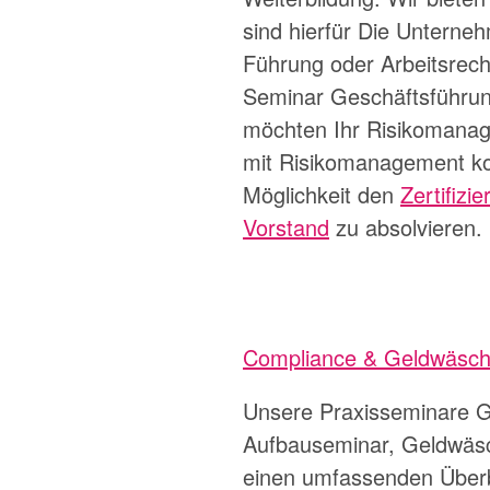
sind hierfür
Die Unterne
Führung
oder
Arbeitsrech
Seminar
Geschäftsführu
möchten Ihr Risikomanag
mit
Risikomanagement k
Möglichkeit den
Zertifiz
Vorstand
zu absolvieren.
Compliance & Geldwäsch
Unsere Praxisseminare
G
Aufbauseminar
,
Geldwäsc
einen umfassenden Überbl