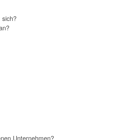
 sich?
 an?
genen Unternehmen?