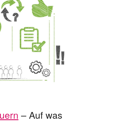
euern
– Auf was