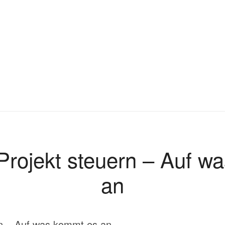
 Projekt steuern – Auf w
an
rn – Auf was kommt es an