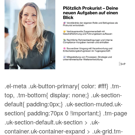
.el-meta .uk-button-primary{ color: #fff} .tm-
top, .tm-bottom{ display: none;} .uk-section-
default{ padding:0px;} .uk-section-muted.uk-
section{ padding:70px 0 !important;} .tm-page
.uk-section-default.uk-section > .uk-
container.uk-container-expand > .uk-grid.tm-