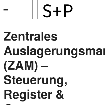
Zum
Hauptinhalt
springen
Zentrales
Auslagerungsma
(ZAM) –
Steuerung,
Register &