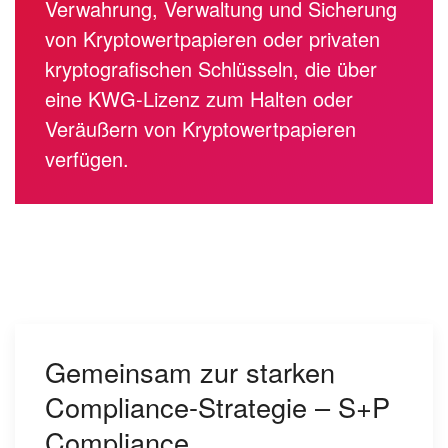
Verwahrung, Verwaltung und Sicherung
von Kryptowertpapieren oder privaten
kryptografischen Schlüsseln, die über
eine KWG-Lizenz zum Halten oder
Veräußern von Kryptowertpapieren
verfügen.
Gemeinsam zur starken
Compliance-Strategie – S+P
Compliance