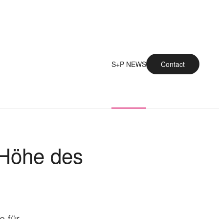
S+P NEWS
Contact
 Höhe des
e für