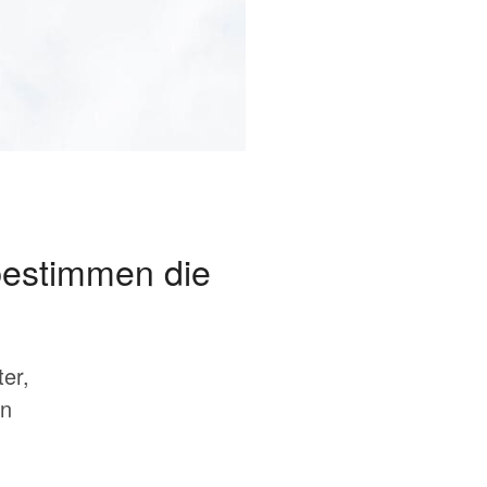
bestimmen die
er,
en