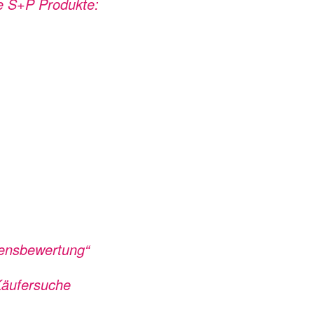
e S+P Produkte:
mensbewertung“
Käufersuche