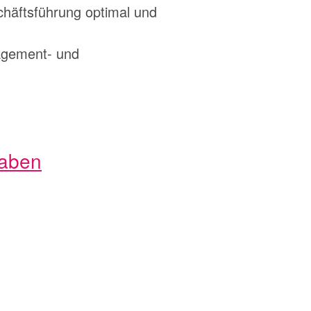
chäftsführung optimal und
nagement- und
gaben