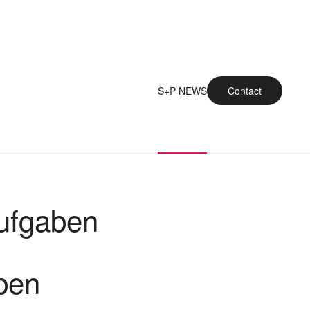
S+P NEWS
Contact
ufgaben
ben