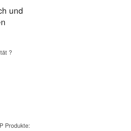
ch und
en
tät ?
+P Produkte: