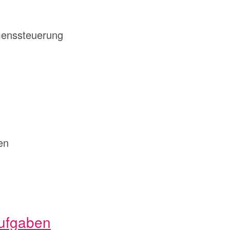
hmenssteuerung
en
ufgaben