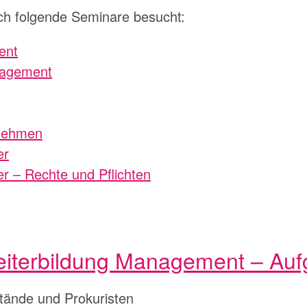
ch folgende Seminare besucht:
ent
agement
rnehmen
er
 – Rechte und Pflichten
iterbildung Management – Au
tände und Prokuristen