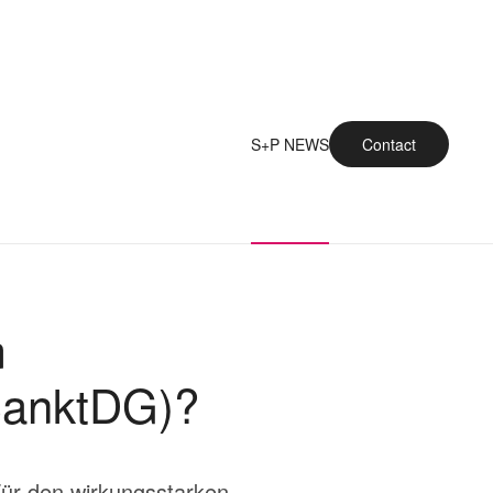
S+P NEWS
Contact
m
SanktDG)?
ür den wirkungsstarken