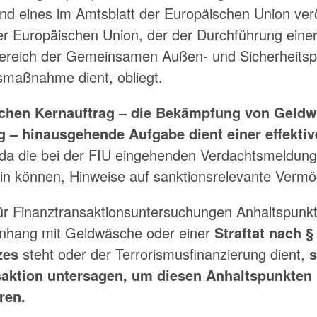
 eines im Amtsblatt der Europäischen Union veröf
r Europäischen Union, der der Durchführung eine
ereich der Gemeinsamen Außen- und Sicherheitspo
nsmaßnahme dient, obliegt.
lichen Kernauftrag – die Bekämpfung von Geld
g – hinausgehende Aufgabe dient einer effekti
 da die bei der FIU eingehenden Verdachtsmeldun
ein können, Hinweise auf sanktionsrelevante Verm
 für Finanztransaktionsuntersuchungen Anhaltspunkt
nhang mit Geldwäsche oder einer
Straftat nach §
zes
steht oder der Terrorismusfinanzierung dient,
s
saktion untersagen, um diesen Anhaltspunkten
ren.