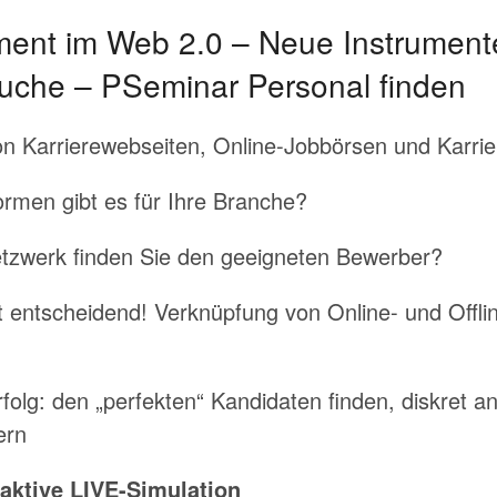
nt im Web 2.0 – Neue Instrumente
suche – PSeminar Personal finden
von Karrierewebseiten, Online-Jobbörsen und Karri
ormen gibt es für Ihre Branche?
etzwerk finden Sie den geeigneten Bewerber?
 ist entscheidend! Verknüpfung von Online- und Of
rfolg: den „perfekten“ Kandidaten finden, diskret a
ern
raktive LIVE-Simulation