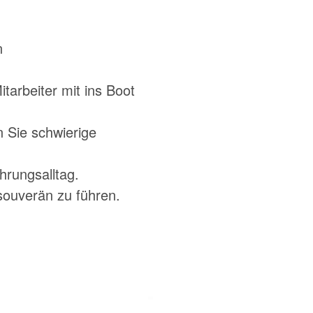
n
arbeiter mit ins Boot
n Sie schwierige
rungsalltag.
 souverän zu führen.