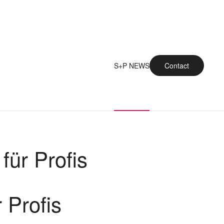
S+P NEWS
Contact
ür Profis
 Profis