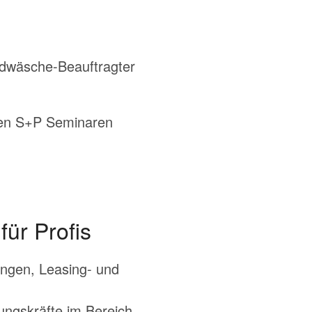
eldwäsche-Beauftragter
den S+P Seminaren
ür Profis
ungen, Leasing- und
ungskräfte im Bereich