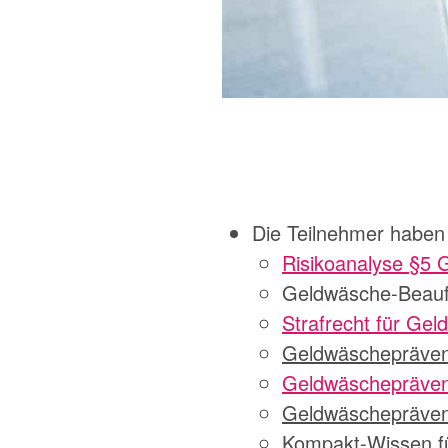
Die Teilnehmer haben
Risikoanalyse §5
Geldwäsche-Beauft
Strafrecht für Gel
Geldwäscheprävent
Geldwäschepräventi
Geldwäscheprävent
Kompakt-Wissen für