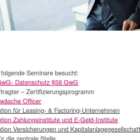
 folgende Seminare besucht:
 GwG- Datenschutz §58 GwG
ragter – Zertifizierungsprogramm
dwäsche Officer
ion für Leasing- & Factoring-Unternehmen
on Zahlungsinstitute und E-Geld-Institute
ion Versicherungen und Kapitalanlagegesellschaf
 die zentrale Stelle