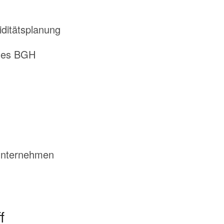
iditätsplanung
 des BGH
 Unternehmen
f