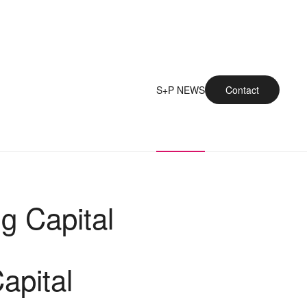
S+P NEWS
Contact
g Capital
apital