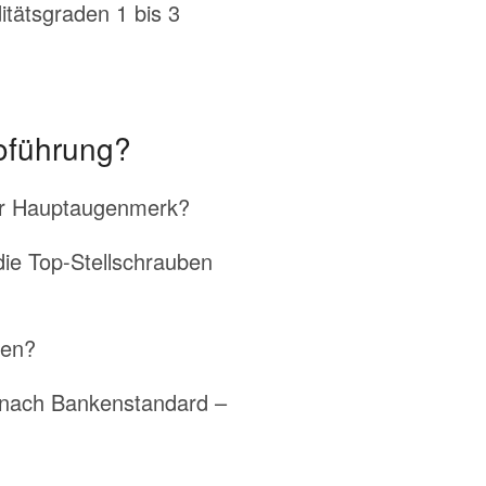
tätsgraden 1 bis 3
oführung?
 Ihr Hauptaugenmerk?
 die Top-Stellschrauben
den?
s nach Bankenstandard –