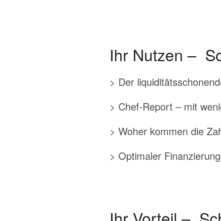
Ihr Nutzen – S
> Der liquiditätsschonen
> Chef-Report – mit wenig
> Woher kommen die Zah
> Optimaler Finanzierungs
Ihr Vorteil – S