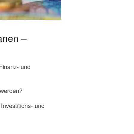
lanen –
 Finanz- und
t werden?
nvestitions- und