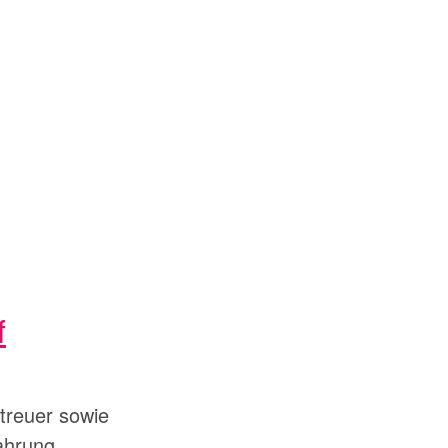
f
etreuer sowie
fahrung