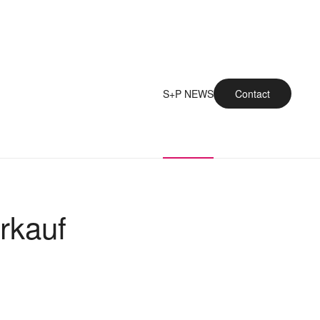
S+P NEWS
Contact
rkauf