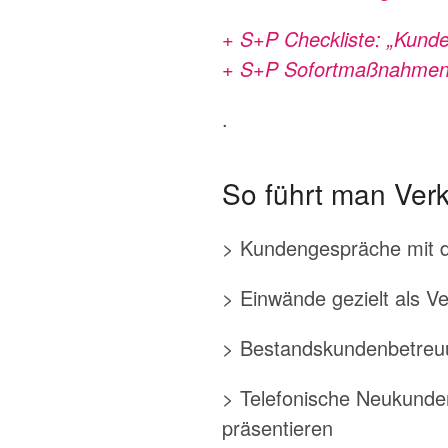
+ S+P Checkliste: „Kund
+ S+P Sofortmaßnahmen 
.
So führt man Ver
> Kundengespräche mit d
> Einwände gezielt als V
> Bestandskundenbetreuu
> Telefonische Neukunde
präsentieren