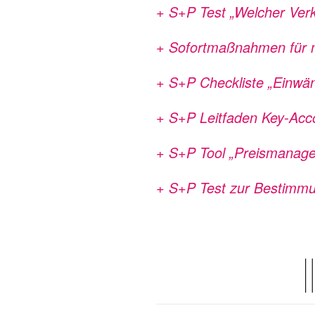
+ S+P Test „Welcher Verk
+ Sofortmaßnahmen für m
+ S+P Checkliste „Einwän
+ S+P Leitfaden Key-Acc
+ S+P Tool „Preismanag
+ S+P Test zur Bestimmu