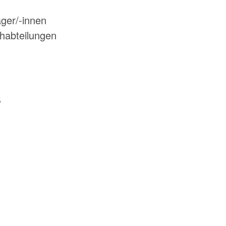
ger/-innen
chabteilungen
s