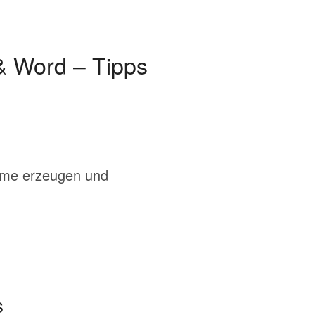
 & Word – Tipps
amme erzeugen und
s