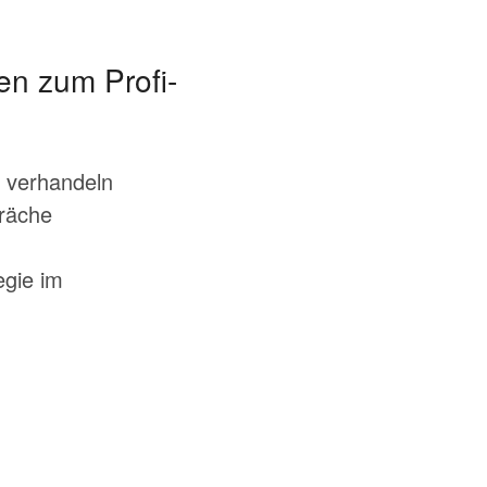
en zum Profi-
 verhandeln
präche
egie im