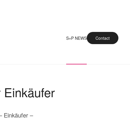
S+P NEWS
Contact
 Einkäufer
– Einkäufer –