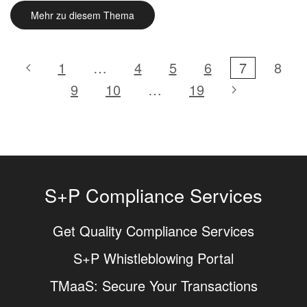
Mehr zu diesem Thema
1
…
4
5
6
7
8
9
10
…
19
S+P Compliance Services
Get Quality Compliance Services
S+P Whistleblowing Portal
TMaaS: Secure Your Transactions