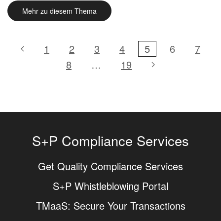
Mehr zu diesem Thema
1
2
3
4
5
6
7
8
…
19
S+P Compliance Services
Get Quality Compliance Services
S+P Whistleblowing Portal
TMaaS: Secure Your Transactions