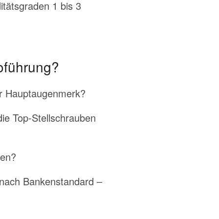
tätsgraden 1 bis 3
oführung?
 Ihr Hauptaugenmerk?
 die Top-Stellschrauben
den?
s nach Bankenstandard –