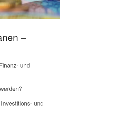
lanen –
 Finanz- und
t werden?
nvestitions- und