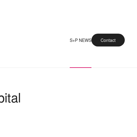
S+P NEWS
Contact
ital