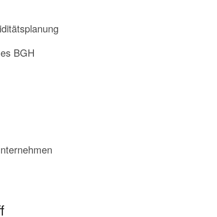
iditätsplanung
 des BGH
 Unternehmen
f