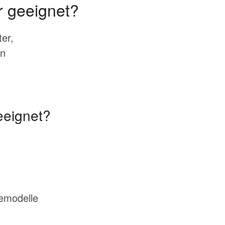
r geeignet?
er,
en
eeignet?
bemodelle