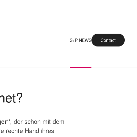
S+P NEWS
Contact
net?
ger“
, der schon mit dem
e rechte Hand ihres