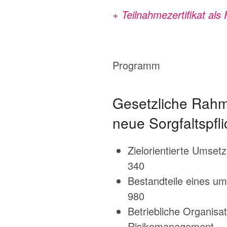
+ Teilnahmezertifikat al
Programm
Gesetzliche Rahm
neue Sorgfaltspfl
Zielorientierte Umse
340
Bestandteile eines 
980
Betriebliche Organis
Risikomanagement