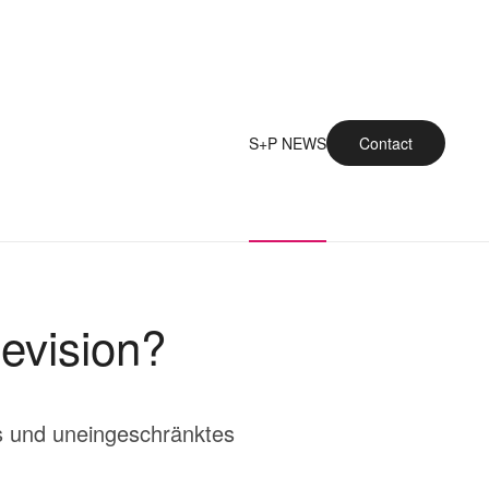
S+P NEWS
Contact
evision?
es und uneingeschränktes
.