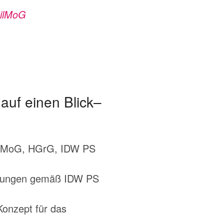
BilMoG
uf einen Blick–
 BilMoG, HGrG, IDW PS
erungen gemäß IDW PS
onzept für das