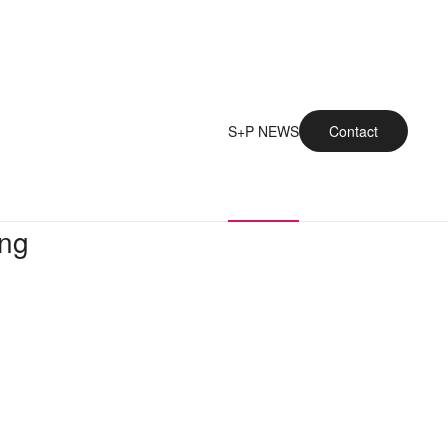
S+P NEWS
Contact
ung