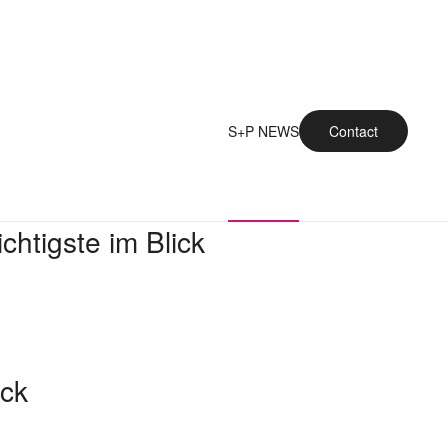
S+P NEWS
Contact
htigste im Blick
ick