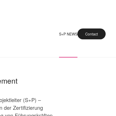
S+P NEWS
Contact
gement
ojektleiter (S+P) –
 der Zertifizierung
ung von Führungskräften.