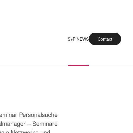
S+P NEWS
Contact
eminar Personalsuche
nalmanager – Seminare
ziale Netzwerke und