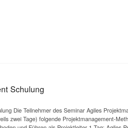
nt Schulung
ung Die Teilnehmer des Seminar Agiles Projektm
weils zwei Tage) folgende Projektmanagement-Met
den und Führen als Projektleiter 1.Tag: Agiles 