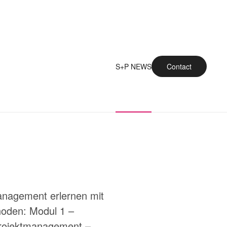
S+P NEWS
Contact
anagement erlernen mit
hoden: Modul 1 –
Projektmanagement –