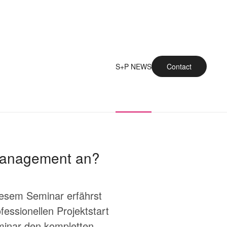
S+P NEWS
Contact
tmanagement an?
esem Seminar erfährst
ssionellen Projektstart
eminar den kompletten