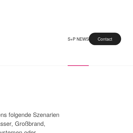
S+P NEWS
Contact
ens folgende Szenarien
wasser, Großbrand,
-Systemen oder