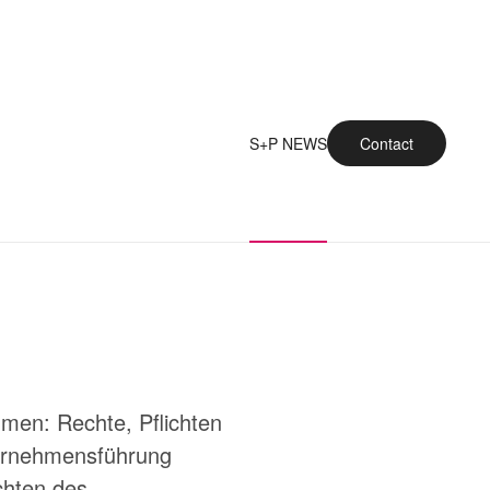
S+P NEWS
Contact
men: Rechte, Pflichten
ternehmensführung
chten des