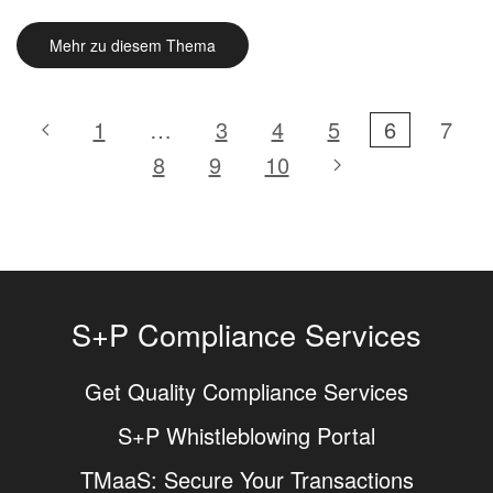
Mehr zu diesem Thema
1
…
3
4
5
6
7
8
9
10
S+P Compliance Services
Get Quality Compliance Services
S+P Whistleblowing Portal
TMaaS: Secure Your Transactions