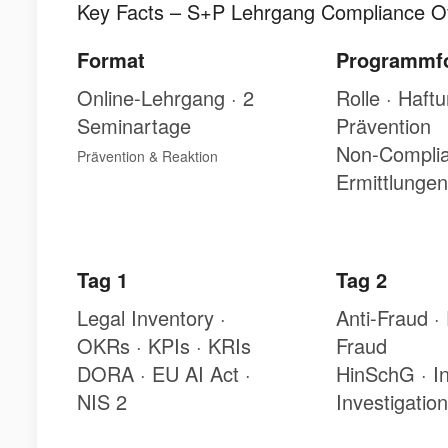
Key Facts – S+P Lehrgang Compliance Of
Format
Programmf
Online-Lehrgang · 2
Rolle · Haftu
Seminartage
Prävention
Non-Compli
Prävention & Reaktion
Ermittlunge
Tag 1
Tag 2
Legal Inventory ·
Anti-Fraud 
OKRs · KPIs · KRIs
Fraud
DORA · EU AI Act ·
HinSchG · In
NIS 2
Investigatio