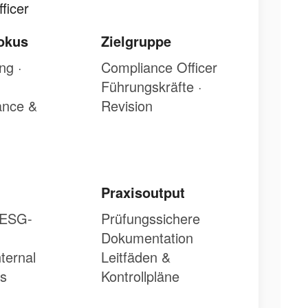
ficer
okus
Zielgruppe
ng ·
Compliance Officer
Führungskräfte ·
ance &
Revision
n
Praxisoutput
· ESG-
Prüfungssichere
Dokumentation
ternal
Leitfäden &
ns
Kontrollpläne