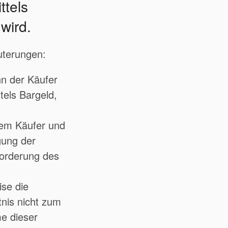
ttels
wird.
uterungen:
nn der Käufer
els Bargeld,
dem Käufer und
gung der
Forderung des
se die
nis nicht zum
e dieser