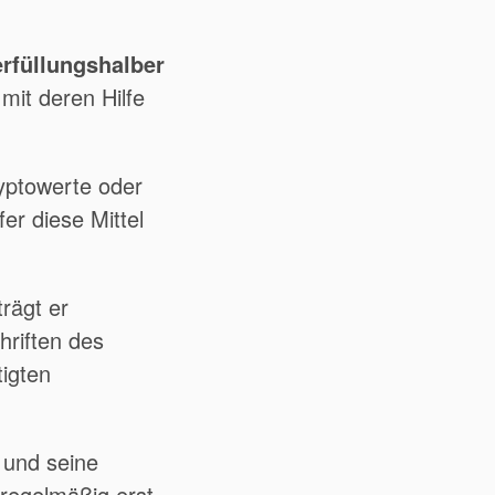
erfüllungshalber
 mit deren Hilfe
yptowerte oder
er diese Mittel
rägt er
hriften des
igten
 und seine
regelmäßig erst