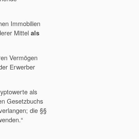
chen Immobilien
derer Mittel
als
deren Vermögen
 der Erwerber
ryptowerte als
hen Gesetzbuchs
verlangen; die §§
wenden.“