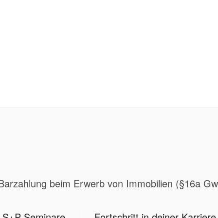
r Barzahlung beim Erwerb von Immobilien (§16a G
S+P Seminare
Fortschritt in deiner Karriere