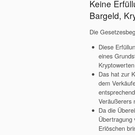
Keine Erfül
Bargeld, Kr
Die Gesetzesbeg
Diese Erfüllu
eines Grunds
Kryptowerten
Das hat zur 
dem Verkäufer
entsprechende
Veräußerers ni
Da die Übere
Übertragung 
Erlöschen br