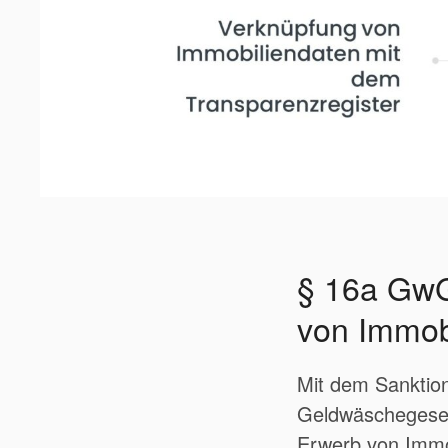
§ 16a GwG
von Immob
Mit dem Sanktion
Geldwäschegeset
Erwerb von Immob