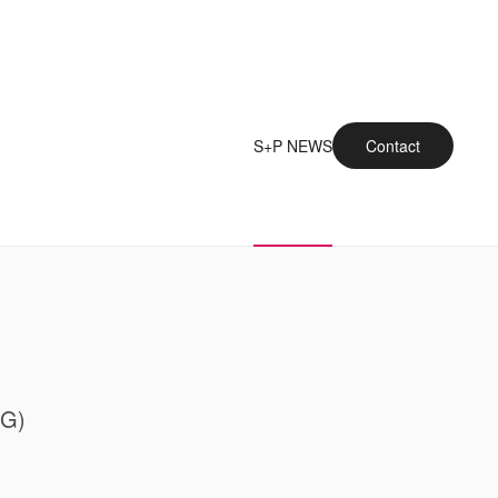
S+P NEWS
Contact
wG)