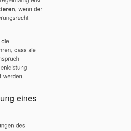
tieren
, wenn der
erungsrecht
 die
hren, dass sie
nspruch
enleistung
kt werden.
dung eines
bungen des