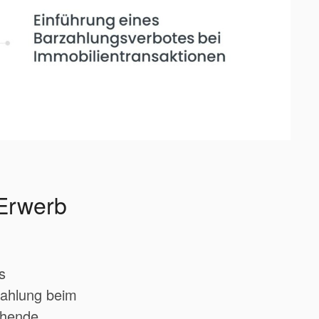
Erwerb
s
ahlung beim
chende