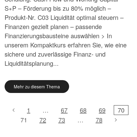
S+P – Förderung bis zu 80% möglich –
Produkt-Nr. C03 Liquidität optimal steuern –
Finanzen gezielt planen – passende
Finanzierungsbausteine auswählen > In
unserem Kompaktkurs erfahren Sie, wie eine
sichere und zuverlässige Finanz- und
Liquiditätsplanung...
Mehr zu diesem Thema
1
…
67
68
69
70
71
72
73
…
78