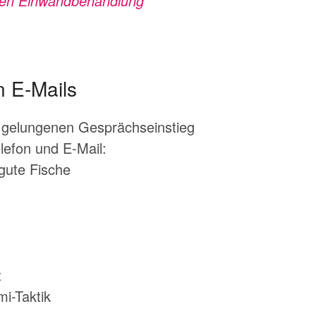
chen Einwandbehandlung
n E-Mails
n gelungenen Gesprächseinstieg
lefon und E-Mail:
 gute Fische
t
i-Taktik