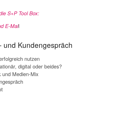
die S+P Tool Box:
nd E-Mai
l
s- und Kundengespräch
 erfolgreich nutzen
ationär, digital oder beides?
tik und Medien-Mix
engespräch
ot