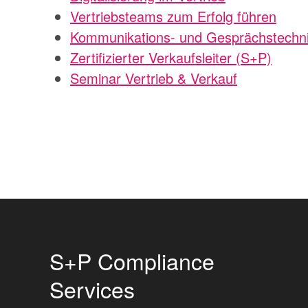
Vertriebsteams zum Erfolg führen
Kommunikations- und Gesprächstechnik
Zertifizierter Verkaufsleiter (S+P)
Seminar Vertrieb & Verkauf
S+P Compliance
Services