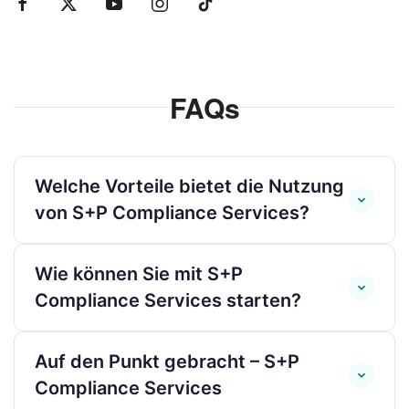
FAQs
Welche Vorteile bietet die Nutzung
von S+P Compliance Services?
Wenn Sie einen Compliance-
Wie können Sie mit S+P
Dienstleister in Deutschland suchen, sind
Compliance Services starten?
Sie bei S+P Compliance Services genau
richtig. Wir sind ein führender Anbieter
Der Einstieg ist einfach und
Auf den Punkt gebracht – S+P
von Compliance-Dienstleistungen und
unverbindlich:
Compliance Services
bieten Ihnen: