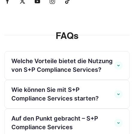
FAQs
Welche Vorteile bietet die Nutzung
von S+P Compliance Services?
Wenn Sie einen Compliance-
Wie können Sie mit S+P
Dienstleister in Deutschland suchen, sind
Compliance Services starten?
Sie bei S+P Compliance Services genau
richtig. Wir sind ein führender Anbieter
Der Einstieg ist einfach und
Auf den Punkt gebracht – S+P
von Compliance-Dienstleistungen und
unverbindlich:
Compliance Services
bieten Ihnen: